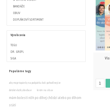
BANDÁŽE
OBUV
DOPLŇKOVÝ SORTIMENT
Výrobcovia
TEGU
DR. GREPL
Vlo
SIGA
Populárne tagy
aby moje topánky na podpätku boli pohodlnejšie
krém na obuv
detské vložky do obuvi
mám bolesti nôh po dlhej chôdzi alebo po dlhom
státí