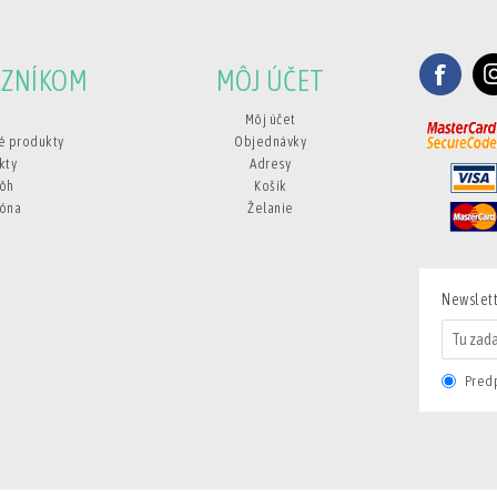
AZNÍKOM
MÔJ ÚČET
Môj účet
é produkty
Objednávky
kty
Adresy
nôh
Košík
lóna
Želanie
Newslet
Predp