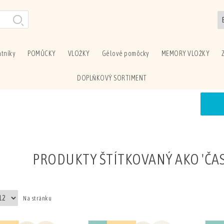
tníky
POMŮCKY
VLOŽKY
Gélové pomôcky
MEMORY VLOŽKY
DOPLŇKOVÝ SORTIMENT
PRODUKTY ŠTÍTKOVANÝ AKO 'ČA
Na stránku