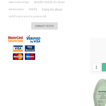
okrúhle šnúrky do obuvi
mám tvrdý došľap
šnúry do obuvi
šnúrky
ošetrenie obuvi
znížiť hrejivý pocit a potenie nôh
ZOBRAZIŤ VŠETKY