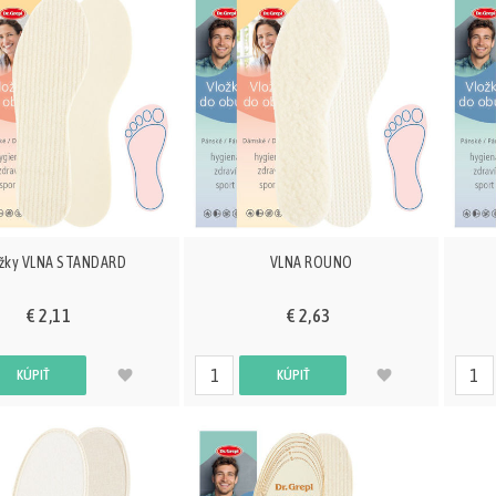
žky VLNA STANDARD
VLNA ROUNO
€ 2,11
€ 2,63
KÚPIŤ
KÚPIŤ