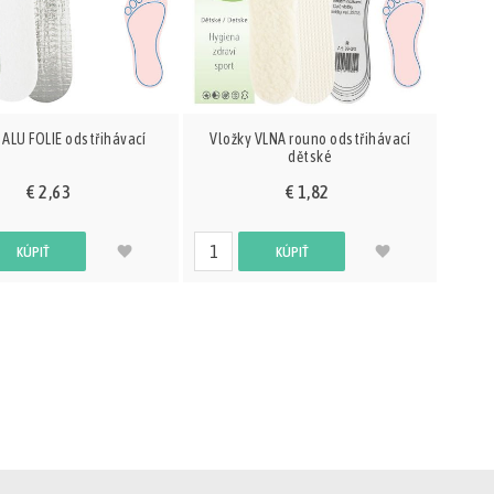
 ALU FOLIE odstřihávací
Vložky VLNA rouno odstřihávací
dětské
€ 2,63
€ 1,82
KÚPIŤ
KÚPIŤ