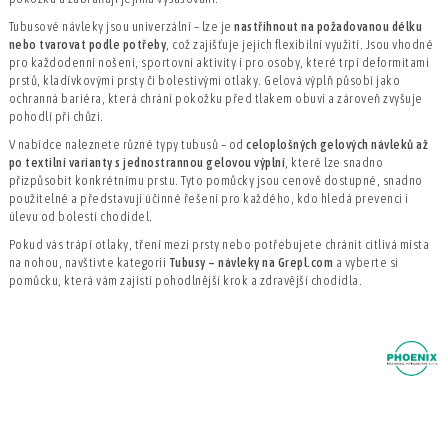
Tubusové návleky jsou univerzální – lze je
nastřihnout na požadovanou délku
nebo tvarovat podle potřeby
, což zajišťuje jejich flexibilní využití. Jsou vhodné
pro každodenní nošení, sportovní aktivity i pro osoby, které trpí deformitami
prstů, kladívkovými prsty či bolestivými otlaky. Gelová výplň působí jako
ochranná bariéra, která chrání pokožku před tlakem obuvi a zároveň zvyšuje
pohodlí při chůzi.
V nabídce naleznete různé typy tubusů – od
celoplošných gelových návleků až
po textilní varianty s jednostrannou gelovou výplní
, které lze snadno
přizpůsobit konkrétnímu prstu. Tyto pomůcky jsou cenově dostupné, snadno
použitelné a představují účinné řešení pro každého, kdo hledá prevenci i
úlevu od bolestí chodidel.
Pokud vás trápí otlaky, tření mezi prsty nebo potřebujete chránit citlivá místa
na nohou, navštivte kategorii
Tubusy – návleky na
Grepl.com
a vyberte si
pomůcku, která vám zajistí pohodlnější krok a zdravější chodidla.