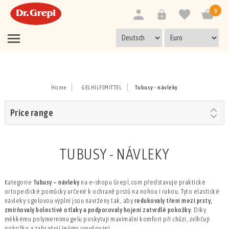
0
Home
GELHILFSMITTEL
Tubusy - návleky
Price range
TUBUSY - NÁVLEKY
Kategorie
Tubusy – návleky
na e‑shopu
Grepl.com
představuje praktické
ortopedické pomůcky určené k ochraně prstů na nohou i rukou. Tyto elastické
návleky s gelovou výplní jsou navrženy tak, aby
redukovaly tření mezi prsty,
zmírňovaly bolestivé otlaky a podporovaly hojení zatvrdlé pokožky
. Díky
měkkému polymernímu gelu poskytují maximální komfort při chůzi, zvlhčují
pokožku a zabraňují jejímu vysušování.