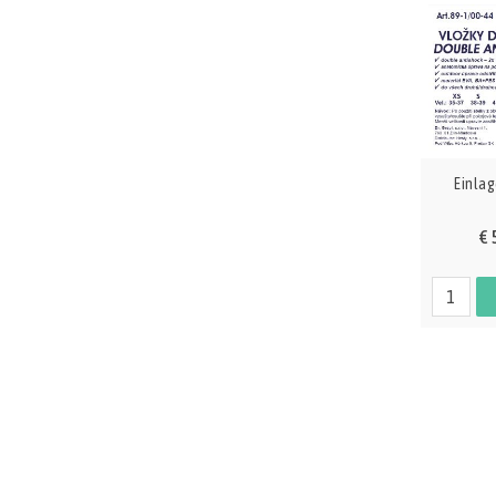
Einla
€ 