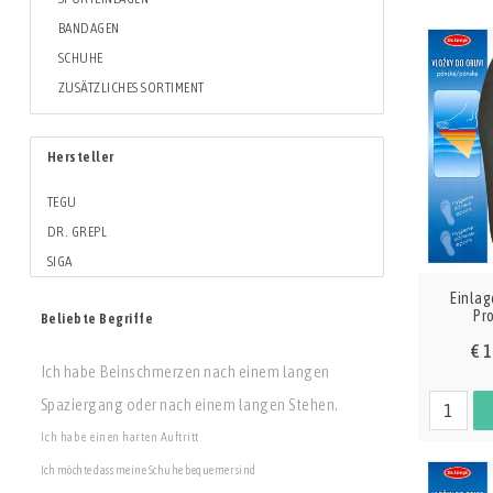
BANDAGEN
SCHUHE
ZUSÄTZLICHES SORTIMENT
Hersteller
TEGU
DR. GREPL
SIGA
Einla
Pr
Beliebte Begriffe
€ 1
Ich habe Beinschmerzen nach einem langen
Spaziergang oder nach einem langen Stehen.
Ich habe einen harten Auftritt
Ich möchte dass meine Schuhe bequemer sind