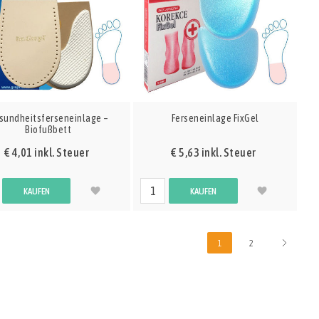
sundheitsferseneinlage –
Ferseneinlage FixGel
Biofußbett
€ 4,01 inkl. Steuer
€ 5,63 inkl. Steuer
KAUFEN
KAUFEN
1
2