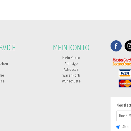
ERVICE
MEIN KONTO
s
Mein Konto
sehen
Aufträge
e
Adressen
eme
Warenkorb
one
Wunschliste
Newslet
Abon