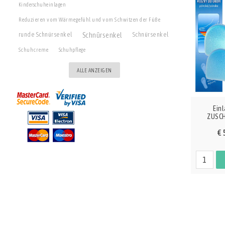
Kinderschuheinlagen
Reduzieren vom Wärmegefühl und vom Schwitzen der Füße
Schnürsenkel
runde Schnürsenkel
Schnürsenkel
Schuhcreme
Schuhpflege
ALLE ANZEIGEN
Ein
ZUSCH
€ 