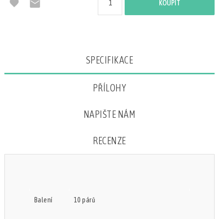
KOUPIT
Attribute name
Attribute value
SPECIFIKACE
PŘÍLOHY
NAPIŠTE NÁM
RECENZE
Balení
10 párů