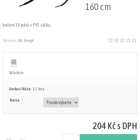
160 cm
balení 10 párů v PVC sáčku
Výrobce:
Dr. Grepl
Skladem
Dodací lhůta:
1-2 dny
*
Barva
204 Kč s DPH