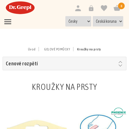
0
Úvod
GELOVÉ POMŮCKY
Kroužky na prsty
Cenové rozpětí
KROUŽKY NA PRSTY